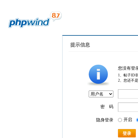
提示信息
您没有登
1、帖子ID
2、您还不
密 码
开启
隐身登录
登录