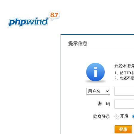
提示信息
您没有登
1、帖子ID
2、您还不
密 码
开启
隐身登录
登录