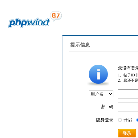
提示信息
您没有登
1、帖子ID
2、您还不
密 码
开启
隐身登录
登录