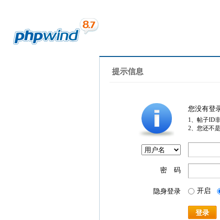
提示信息
您没有登
1、帖子ID
2、您还不
密 码
开启
隐身登录
登录