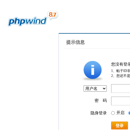
提示信息
您没有登
1、帖子ID
2、您还不
密 码
开启
隐身登录
登录